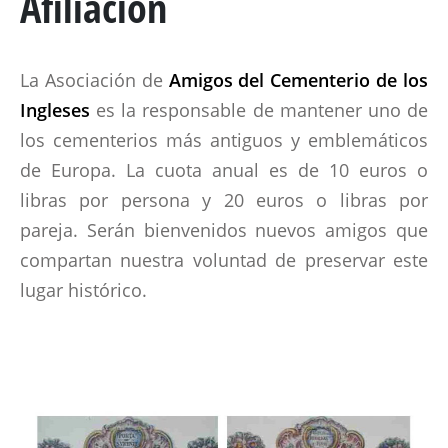
Afiliacion
MARECHAL GENERAL VISCOUNT BERESFORD
LADY SMITH
La Asociación de
Amigos del Cementerio de los
GENERAL SIR ROWLAND HILL
Ingleses
es la responsable de mantener uno de
los cementerios más antiguos y emblemáticos
EL LIBRO
de Europa. La cuota anual es de 10 euros o
libras por persona y 20 euros o libras por
BATALLAS Y REGIMIENTOS
pareja. Serán bienvenidos nuevos amigos que
compartan nuestra voluntad de preservar este
PENINSULAR TIMELINE
lugar histórico.
LA ALBUERA
BADAJOZ
REGIMIENTOS
MEDALLAS