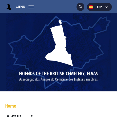
MENU
ESP
ENG
POR
HOME
EL CEMENTERIO
LAS SEPULTURAS
CAPILLA
RECLINATORIOS
MAYOR GENERAL DANIEL HOGHTON
TENIENTE CORONEL JAMES WARD OLIVER
Home
MAYOR WILLIAM NICHOLAS BULL