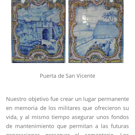
RECOMMENDED READING
BATALLA DEL ALMARAZ 19 MAYO 1812
EVENTOS DEL PASADO Y FUTURO
GALERIA
AFILIACION
Puerta de San Vicente
AMIGOS AUSENTES
Nuestro objetivo fue crear un lugar permanente
en memoria de los militares que ofrecieron su
LINKS
vida, y al mismo tiempo asegurar unos fondos
de mantenimiento que permitan a las futuras
LIBROS ESCRITOS POR MIEMBROS
generaciones preservar el cementerio. Los