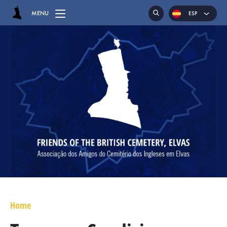
MENU
ESP
ENG
POR
HOME
EL CEMENTERIO
LAS SEPULTURAS
CAPILLA
RECLINATORIOS
MAYOR GENERAL DANIEL HOGHTON
TENIENTE CORONEL JAMES WARD OLIVER
Home
MAYOR WILLIAM NICHOLAS BULL