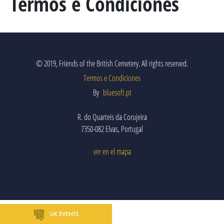
Termos e Condiciones
MARECHAL GENERAL VISCOUNT BERESFORD
LADY SMITH
GENERAL SIR ROWLAND HILL
© 2019, Friends of the British Cemetery. All rights reserved.
EL LIBRO
Termos e Condiciones
By
bluesoft.pt
BATALLAS Y REGIMIENTOS
R. do Quarteis da Corujeira
7350-082 Elvas, Portugal
PENINSULAR TIMELINE
ver en el mapa
LA ALBUERA
BADAJOZ
REGIMIENTOS
UK EVENTS
MEDALLAS