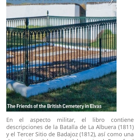
RECOMMENDED READING
BATALLA DEL ALMARAZ 19 MAYO 1812
EVENTOS DEL PASADO Y FUTURO
GALERIA
AFILIACION
AMIGOS AUSENTES
LINKS
En el aspecto militar, el libro contiene
descripciones de la Batalla de La Albuera (1811)
y el Tercer Sitio de Badajoz (1812), así como una
LIBROS ESCRITOS POR MIEMBROS