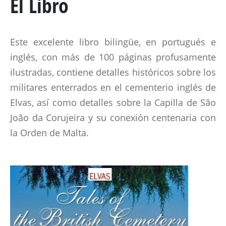
El Libro
MARECHAL GENERAL VISCOUNT BERESFORD
LADY SMITH
Este excelente libro bilingüe, en portugués e
GENERAL SIR ROWLAND HILL
inglés, con más de 100 páginas profusamente
ilustradas, contiene detalles históricos sobre los
EL LIBRO
militares enterrados en el cementerio inglés de
Elvas, así como detalles sobre la Capilla de São
BATALLAS Y REGIMIENTOS
João da Corujeira y su conexión centenaria con
la Orden de Malta.
PENINSULAR TIMELINE
LA ALBUERA
BADAJOZ
REGIMIENTOS
MEDALLAS