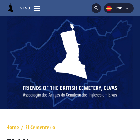
MENU
ESP
ENG
POR
HOME
EL CEMENTERIO
LAS SEPULTURAS
CAPILLA
RECLINATORIOS
MAYOR GENERAL DANIEL HOGHTON
TENIENTE CORONEL JAMES WARD OLIVER
Home
El Cementerio
/
MAYOR WILLIAM NICHOLAS BULL