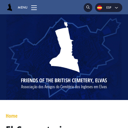
MENU
ESP
ENG
POR
HOME
EL CEMENTERIO
LAS SEPULTURAS
CAPILLA
RECLINATORIOS
MAYOR GENERAL DANIEL HOGHTON
TENIENTE CORONEL JAMES WARD OLIVER
Home
MAYOR WILLIAM NICHOLAS BULL