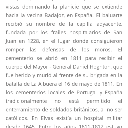
vistas dominando la planicie que se extiende
RECOMMENDED READING
hacia la vecina Badajoz, en España. El baluarte
recibió su nombre de la capilla adyacente,
BATALLA DEL ALMARAZ 19 MAYO 1812
fundada por los frailes hospitalarios de San
Juan en 1228, en el lugar donde consiguieron
EVENTOS DEL PASADO Y FUTURO
romper las defensas de los moros. El
GALERIA
cementerio se abrió en 1811 para recibir el
cuerpo del Mayor - General Daniel Hoghton, que
AFILIACION
fue herido y murió al frente de su brigada en la
batalla de La Albuera el 16 de mayo de 1811. En
AMIGOS AUSENTES
los cementerios locales de Portugal y España
tradicionalmente no está permitido el
LINKS
enterramiento de soldados británicos, al no ser
católicos. En Elvas existía un hospital militar
LIBROS ESCRITOS POR MIEMBROS
desde 1645. Entre los años 1811-1812 estuvo