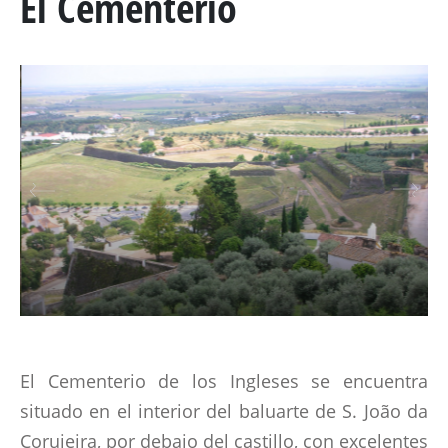
El Cementerio
MARECHAL GENERAL VISCOUNT BERESFORD
LADY SMITH
GENERAL SIR ROWLAND HILL
EL LIBRO
BATALLAS Y REGIMIENTOS
PENINSULAR TIMELINE
LA ALBUERA
BADAJOZ
El Cementerio de los Ingleses se encuentra
REGIMIENTOS
situado en el interior del baluarte de S. João da
Corujeira, por debajo del castillo, con excelentes
MEDALLAS