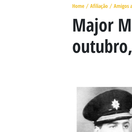
MARECHAL GENERAL VISCOUNT
Home
Afiliação
Amigos 
/
/
BERESFORD
Major Mi
LADY SMITH
outubro
GENERAL SIR ROWLAND HILL
O LIVRO