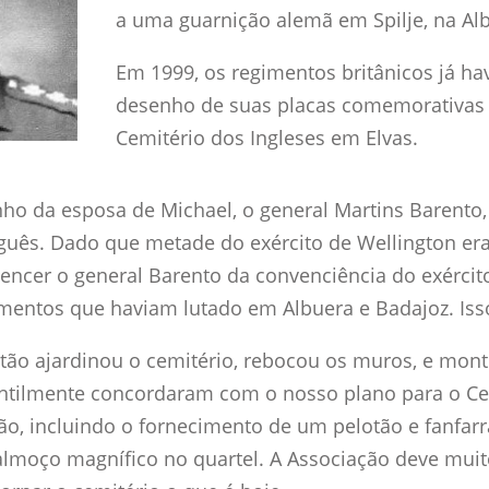
a uma guarnição alemã em Spilje, na Alb
Em 1999, os regimentos britânicos já 
desenho de suas placas comemorativas 
Cemitério dos Ingleses em Elvas.
ho da esposa de Michael, o general Martins Barento,
uguês. Dado que metade do exército de Wellington er
encer o general Barento da convenciência do exércit
entos que haviam lutado em Albuera e Badajoz. Isso
tão ajardinou o cemitério, rebocou os muros, e mont
ntilmente concordaram com o nosso plano para o Ce
ão, incluindo o fornecimento de um pelotão e fanfar
almoço magnífico no quartel. A Associação deve muit