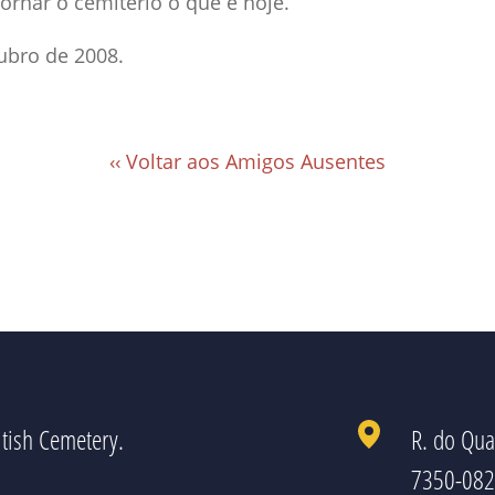
ornar o cemitério o que é hoje.
ubro de 2008.
‹‹ Voltar aos Amigos Ausentes
tish Cemetery.
R. do Qua
7350-082 