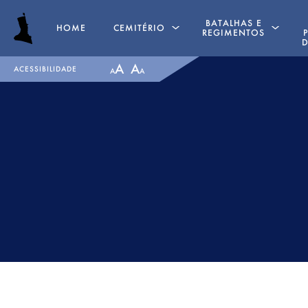
BATALHAS E
HOME
CEMITÉRIO
REGIMENTOS
D
A
A
ACESSIBILIDADE
A
A
SEPULTURAS
PENINSULAR TIMELINE
CAPELA
LA ALBUERA
GENUFLEXÓRIOS
BADAJÓS
MAJOR GENERAL DANIEL
REGIMENTOS
HOGHTON
MEDALHAS
TENENTE CORONEL JAMES
RECOMMENDED READ
WARD OLIVER
BATALHA DE ALMARAZ
MAJOR WILLIAM NICHOLAS
1812
BULL