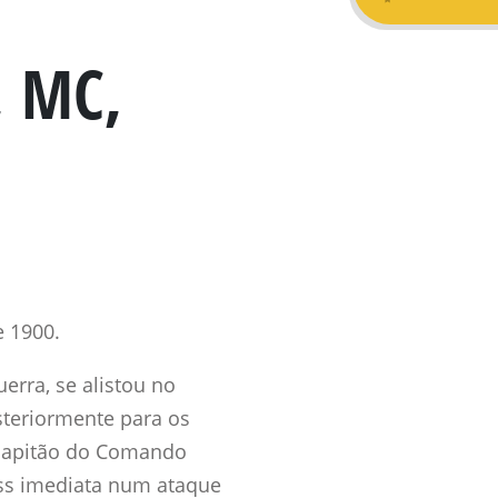
, MC,
e 1900.
erra, se alistou no
steriormente para os
 capitão do Comando
oss imediata num ataque