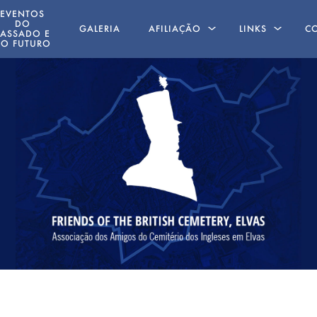
EVENTOS
DO
GALERIA
AFILIAÇÃO
LINKS
C
PASSADO E
O FUTURO
AMIGOS AUSENTES
LIVROS ESCRIT
POR MEMBROS
ING
 19 MAIO