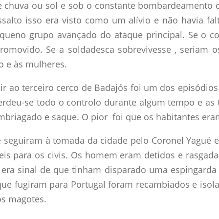
se chuva ou sol e sob o constante bombardeamento 
salto isso era visto como um alívio e não havia fal
pequeno grupo avançado do ataque principal. Se o 
 promovido. Se a soldadesca sobrevivesse , seriam o
ho e às mulheres.
r ao terceiro cerco de Badajós foi um dos episódios
 Perdeu-se todo o controlo durante algum tempo e as
mbriagado e saque. O pior foi que os habitantes era
e seguiram à tomada da cidade pelo Coronel Yaguë e 
eis para os civis. Os homem eram detidos e rasgad
era sinal de que tinham disparado uma espingarda 
e fugiram para Portugal foram recambiados e isol
os magotes.