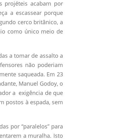
s projéteis acabam por
eça a escassear porque
undo cerco britânico, a
ueio como único meio de
das a tomar de assalto a
defensores não poderiam
etamente saqueada. Em 23
dante, Manuel Godoy, o
nador a exigência de que
jam postos à espada, sem
das por “paralelos” para
bentarem a muralha. Isto