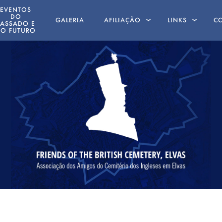
EVENTOS
DO
GALERIA
AFILIAÇÃO
LINKS
C
PASSADO E
O FUTURO
AMIGOS AUSENTES
LIVROS ESCRIT
POR MEMBROS
ING
 19 MAIO