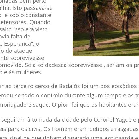
ionadas bem perto
lha. Isto passava-se
ol e sob o constante
efensores. Quando
alto isso era visto
via falta de
te Esperança”, o
o do ataque
ante sobrevivesse
promovido. Se a soldadesca sobrevivesse , seriam os p
ho e às mulheres.
r ao terceiro cerco de Badajós foi um dos episódios 
Perdeu-se todo o controlo durante algum tempo e as 
mbriagado e saque. O pior foi que os habitantes era
 seguiram à tomada da cidade pelo Coronel Yaguë e p
eis para os civis. Os homem eram detidos e rasgada
ra sinal de que tinham disparado uma espingarda e