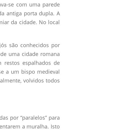
rava-se com uma parede
a antiga porta dupla. A
miar da cidade. No local
jós são conhecidos por
cal de uma cidade romana
 restos espalhados de
se a um bispo medieval
ualmente, volvidos todos
das por “paralelos” para
bentarem a muralha. Isto