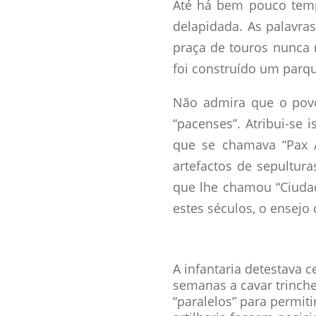
Até há bem pouco temp
delapidada. As palavra
praça de touros nunca m
foi construído um parq
Não admira que o povo
“pacenses”. Atribui-se 
que se chamava “Pax 
artefactos de sepultu
que lhe chamou “Ciudad 
estes séculos, o ensejo 
A infantaria detestava c
semanas a cavar trinch
“paralelos” para permit