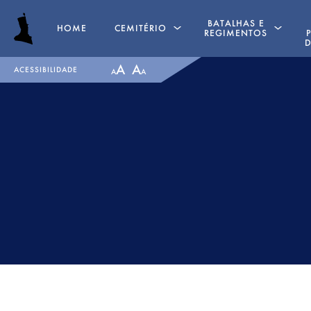
BATALHAS E
HOME
CEMITÉRIO
REGIMENTOS
D
A
A
ACESSIBILIDADE
A
A
SEPULTURAS
PENINSULAR TIMELINE
CAPELA
LA ALBUERA
GENUFLEXÓRIOS
BADAJÓS
MAJOR GENERAL DANIEL
REGIMENTOS
HOGHTON
MEDALHAS
TENENTE CORONEL JAMES
RECOMMENDED READ
WARD OLIVER
BATALHA DE ALMARAZ
MAJOR WILLIAM NICHOLAS
1812
BULL