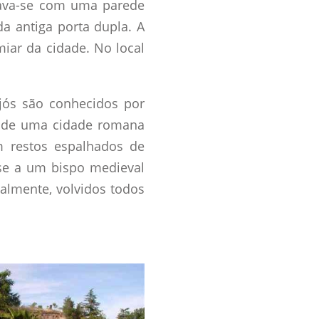
rava-se com uma parede
a antiga porta dupla. A
miar da cidade. No local
jós são conhecidos por
cal de uma cidade romana
 restos espalhados de
se a um bispo medieval
ualmente, volvidos todos