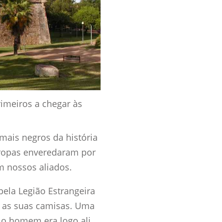
rimeiros a chegar às
mais negros da história
tropas enveredaram por
m nossos aliados.
ela Legião Estrangeira
s as suas camisas. Uma
 o homem era logo ali