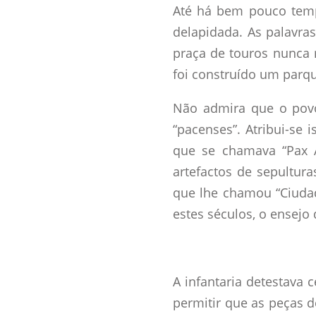
Até há bem pouco temp
delapidada. As palavra
praça de touros nunca m
foi construído um parq
Não admira que o povo
“pacenses”. Atribui-se 
que se chamava “Pax 
artefactos de sepultu
que lhe chamou “Ciudad 
estes séculos, o ensejo 
A infantaria detestava 
permitir que as peças d