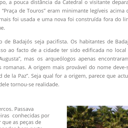
o, a pouca distância da Catedral o visitante depa
s “Praça de Touros” eram minimante legíveis acima d
ais foi usada e uma nova foi construída fora do li
ue.
 de Badajós seja pacifista. Os habitantes de Bada
isso ao facto de a cidade ter sido edificada no lo
Augusta”, mas os arqueólogos apenas encontraram
ras romanas. A origem mais provável do nome deve-
de la Paz”. Seja qual for a origem, parece que act
dele tornou-se realidade.
ercos. Passava
eiras conhecidas por
ir que as peças de