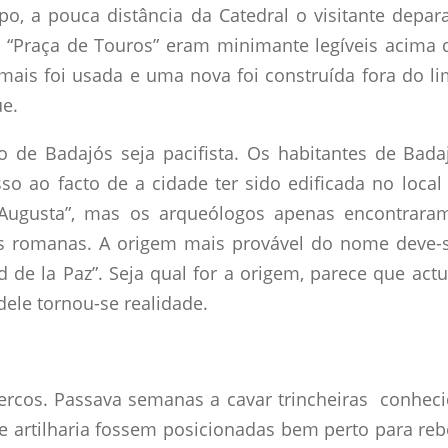
o, a pouca distância da Catedral o visitante depa
s “Praça de Touros” eram minimante legíveis acima d
ais foi usada e uma nova foi construída fora do li
ue.
 de Badajós seja pacifista. Os habitantes de Bada
isso ao facto de a cidade ter sido edificada no lo
Augusta”, mas os arqueólogos apenas encontraram
ras romanas. A origem mais provável do nome deve-
de la Paz”. Seja qual for a origem, parece que act
dele tornou-se realidade.
cercos. Passava semanas a cavar trincheiras conheci
e artilharia fossem posicionadas bem perto para re