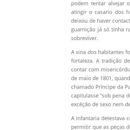
podem tentar alvejar 
atingir o casario dos
deixou de haver contac
guarnição já só tinha 
sobreviver.
A sina dos habitantes f
fortaleza. A tradição 
contar com misericórdia
de maio de 1801, quan
chamado Príncipe da Paz
capitulasse “sob pena d
excéção de sexo nem de
A infantaria detestava 
permitir que as peças d