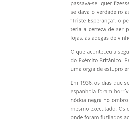
passava-se quer fizes
se dava o verdadeiro as
“Triste Esperança”, o 
teria a certeza de ser
lojas, às adegas de vin
O que aconteceu a segui
do Exército Britânico.
uma orgia de estupro e
Em 1936, os dias que s
espanhola foram horrív
nódoa negra no ombro 
mesmo executado. Os qu
onde foram fuzilados a