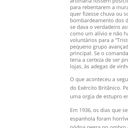
artilharia fossem posic
para rebentarem a mura
quer fizesse chuva ou s
bombardeamento dos d
se dava o verdadeiro ass
como um alívio e não ha
voluntários para a “Tris
pequeno grupo avançad
principal. Se o comand
teria a certeza de ser 
lojas, às adegas de vin
O que aconteceu a segui
do Exército Britânico. 
uma orgia de estupro e
Em 1936, os dias que se
espanhola foram horrív
nódoa negra no ombro e