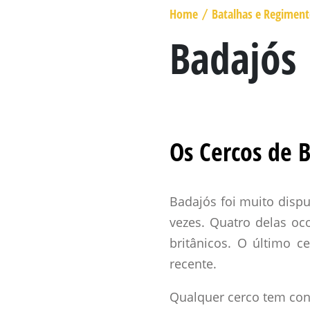
MARECHAL GENERAL VISCOUNT
Home
Batalhas e Regimen
/
BERESFORD
Badajós
LADY SMITH
GENERAL SIR ROWLAND HILL
O LIVRO
Os Cercos de 
Badajós foi muito dispu
vezes. Quatro delas oc
britânicos. O último 
recente.
Qualquer cerco tem con