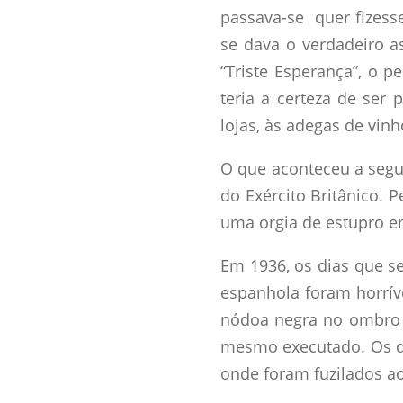
passava-se quer fizes
se dava o verdadeiro as
“Triste Esperança”, o 
teria a certeza de ser
lojas, às adegas de vin
O que aconteceu a segui
do Exército Britânico.
uma orgia de estupro e
Em 1936, os dias que s
espanhola foram horrív
nódoa negra no ombro 
mesmo executado. Os qu
onde foram fuzilados a