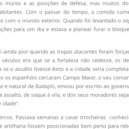
os muros e as posições de defesa, mas muitos do
 habitantes. Com o passar do tempo, a comida com
to com o mundo exterior. Quando foi levantado o seg
rações para um dia e estava a planear furar o bloq
oi ainda pior quando as tropas atacantes foram força
de séculos era que se a fortaleza não cedesse, os 
 se o assalto tivesse êxito e a cidade seria compl
do os espanhóis cercaram Campo Maior, o seu coman
 e natural de Badajós, enviou por escrito ao gover
e assalto, de saque à vila, e dos seus moradores se
 idade”.
cercos. Passava semanas a cavar trincheiras conheci
e artilharia fossem posicionadas bem perto para re