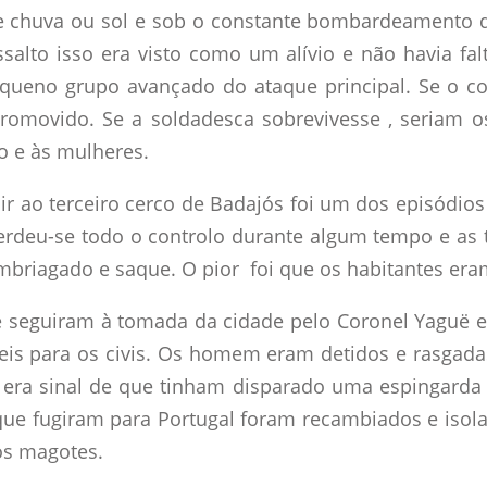
se chuva ou sol e sob o constante bombardeamento 
salto isso era visto como um alívio e não havia fal
pequeno grupo avançado do ataque principal. Se o 
 promovido. Se a soldadesca sobrevivesse , seriam o
ho e às mulheres.
r ao terceiro cerco de Badajós foi um dos episódios
 Perdeu-se todo o controlo durante algum tempo e as
mbriagado e saque. O pior foi que os habitantes era
e seguiram à tomada da cidade pelo Coronel Yaguë e 
eis para os civis. Os homem eram detidos e rasgad
era sinal de que tinham disparado uma espingarda 
e fugiram para Portugal foram recambiados e isol
os magotes.