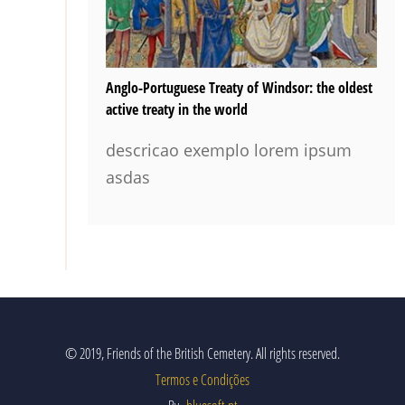
1811
RECOMMENDED READING
1810
BATALHA DE ALMARAZ 19 MAIO 1812
Anglo-Portuguese Treaty of Windsor: the oldest
active treaty in the world
1809
EVENTOS DO PASSADO E DO FUTURO
descricao exemplo lorem ipsum
1808
GALERIA
asdas
1807
AFILIAÇÃO
1806
1805
AMIGOS AUSENTES
1804
LINKS
1803
© 2019, Friends of the British Cemetery. All rights reserved.
1802
Termos e Condições
LIVROS ESCRITOS POR MEMBROS