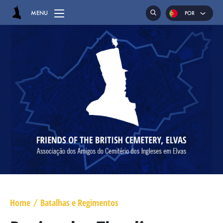
MENU
POR
ENG
ESP
HOME
CEMITÉRIO
SEPULTURAS
CAPELA
GENUFLEXÓRIOS
MAJOR GENERAL DANIEL HOGHTON
TENENTE CORONEL JAMES WARD OLIVER
Home
Batalhas e Regimentos
/
MAJOR WILLIAM NICHOLAS BULL