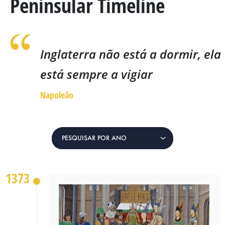
Peninsular Timeline
MARECHAL GENERAL VISCOUNT BERESFORD
LADY SMITH
GENERAL SIR ROWLAND HILL
Inglaterra não está a dormir, ela
está sempre a vigiar
O LIVRO
Napoleão
BATALHAS E REGIMENTOS
PENINSULAR TIMELINE
PESQUISAR POR ANO
LA ALBUERA
1986
1373
BADAJÓS
1814
REGIMENTOS
1813
MEDALHAS
1812