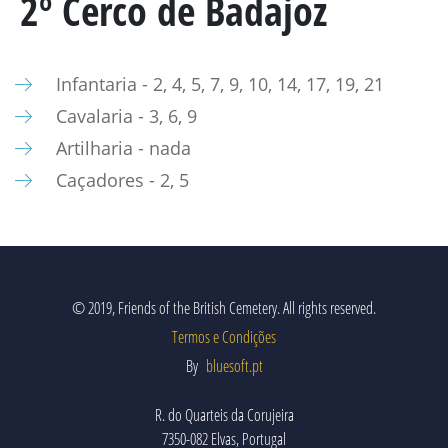
2º Cerco de Badajoz
MARECHAL GENERAL VISCOUNT BERESFORD
LADY SMITH
Infantaria - 2, 4, 5, 7, 9, 10, 14, 17, 19, 21
GENERAL SIR ROWLAND HILL
Cavalaria - 3, 6, 9
O LIVRO
Artilharia - nada
Caçadores - 2, 5
BATALHAS E REGIMENTOS
PENINSULAR TIMELINE
© 2019, Friends of the British Cemetery. All rights reserved.
LA ALBUERA
Termos e Condições
BADAJÓS
By
bluesoft.pt
REGIMENTOS
R. do Quarteis da Corujeira
7350-082 Elvas, Portugal
MEDALHAS