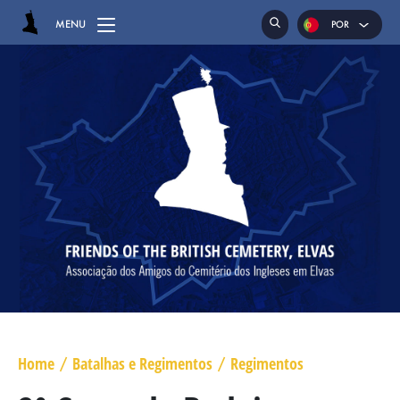
MENU
POR
ENG
ESP
HOME
CEMITÉRIO
SEPULTURAS
CAPELA
GENUFLEXÓRIOS
MAJOR GENERAL DANIEL HOGHTON
TENENTE CORONEL JAMES WARD OLIVER
Home
Batalhas e Regimentos
Regimentos
/
/
MAJOR WILLIAM NICHOLAS BULL