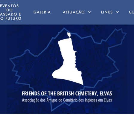
EVENTOS
DO
GALERIA
AFILIAÇÃO
LINKS
C
PASSADO E
O FUTURO
AMIGOS AUSENTES
LIVROS ESCRIT
POR MEMBROS
ING
 19 MAIO