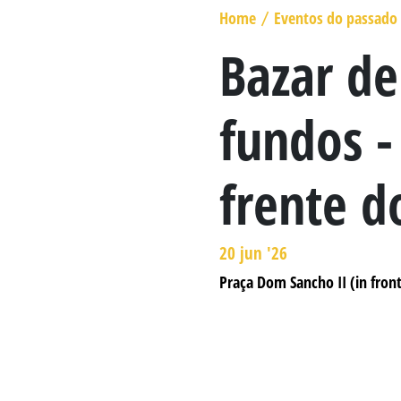
MARECHAL GENERAL VISCOUNT
Home
Eventos do passado 
/
BERESFORD
Bazar de
LADY SMITH
fundos -
GENERAL SIR ROWLAND HILL
O LIVRO
frente d
20 jun '26
Praça Dom Sancho II (in front