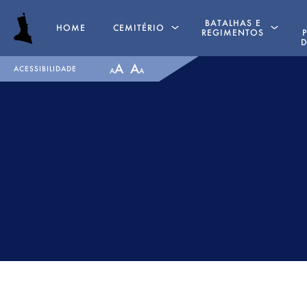
BATALHAS E
HOME
CEMITÉRIO
REGIMENTOS
D
A
A
ACESSIBILIDADE
A
A
SEPULTURAS
PENINSULAR TIMELINE
CAPELA
LA ALBUERA
GENUFLEXÓRIOS
BADAJÓS
MAJOR GENERAL DANIEL
REGIMENTOS
HOGHTON
MEDALHAS
TENENTE CORONEL JAMES
RECOMMENDED READ
WARD OLIVER
BATALHA DE ALMARAZ
MAJOR WILLIAM NICHOLAS
1812
BULL