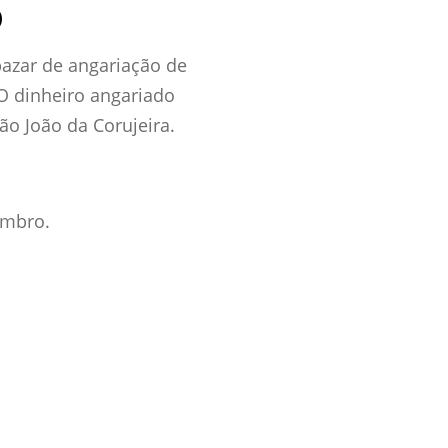
)
bazar de angariação de
 O dinheiro angariado
ão João da Corujeira.
embro.