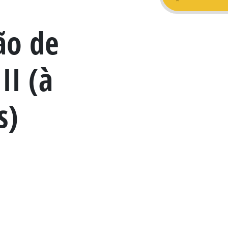
ão de
II (à
s)