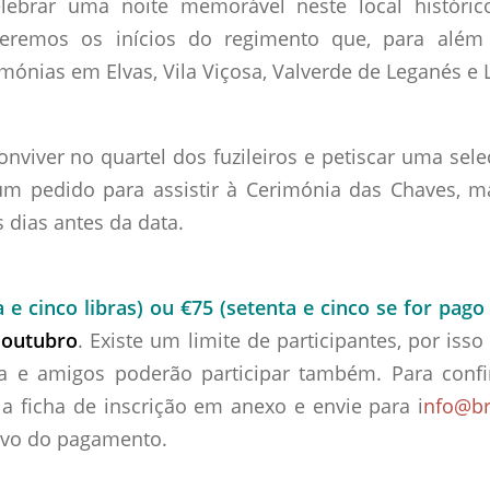
lebrar uma noite memorável neste local históric
deremos os inícios do regimento que, para além
nias em Elvas, Vila Viçosa, Valverde de Leganés e L
onviver no quartel dos fuzileiros e petiscar uma sel
um pedido para assistir à Cerimónia das Chaves, 
 dias antes da data.
 e cinco libras) ou €75 (setenta e cinco se for pag
 outubro
. Existe um limite de participantes, por iss
ia e amigos poderão participar também. Para conf
 ficha de inscrição em anexo e envie para i
nfo@br
ivo do pagamento.