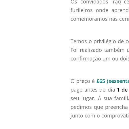
Os convidados irão ce
fuzileiros onde apren
comemoramos nas cerimó
Temos o privilégio de c
Foi realizado também 
confirmação um ou dois
O preço é
£65 (sessenta
pago antes do dia
1 de
seu lugar. A sua famíl
pedimos que preencha a
junto com o comprovat