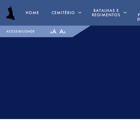
BATALHAS E
HOME
CEMITÉRIO
REGIMENTOS
D
A
A
ACESSIBILIDADE
A
A
SEPULTURAS
PENINSULAR TIMELINE
CAPELA
LA ALBUERA
GENUFLEXÓRIOS
BADAJÓS
MAJOR GENERAL DANIEL
REGIMENTOS
HOGHTON
MEDALHAS
TENENTE CORONEL JAMES
RECOMMENDED READ
WARD OLIVER
BATALHA DE ALMARAZ
MAJOR WILLIAM NICHOLAS
1812
BULL