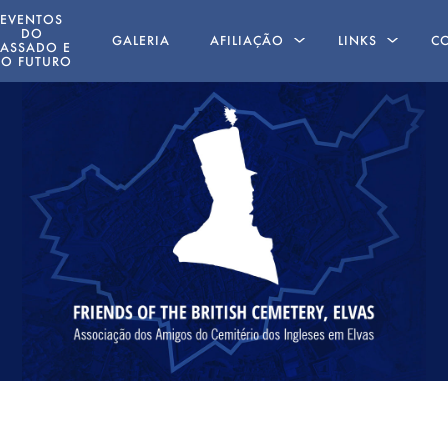
EVENTOS
DO
GALERIA
AFILIAÇÃO
LINKS
C
PASSADO E
O FUTURO
AMIGOS AUSENTES
LIVROS ESCRIT
POR MEMBROS
ING
 19 MAIO