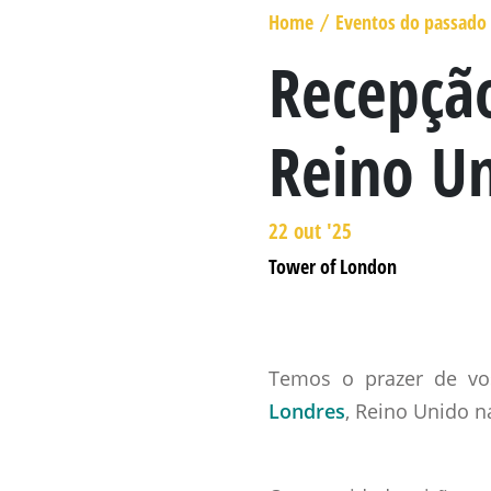
MARECHAL GENERAL VISCOUNT
Home
Eventos do passado 
/
BERESFORD
Recepção
LADY SMITH
Reino U
GENERAL SIR ROWLAND HILL
O LIVRO
22 out '25
Tower of London
Temos o prazer de vo
Londres
, Reino Unido n